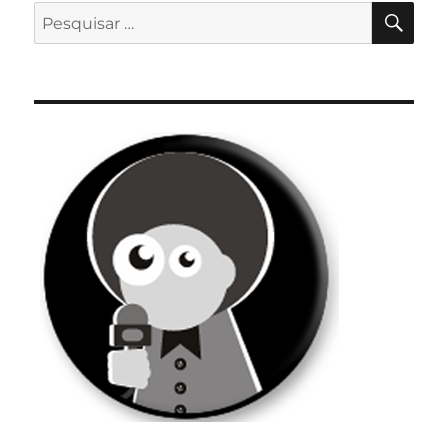
PES
Pesquisar
por: