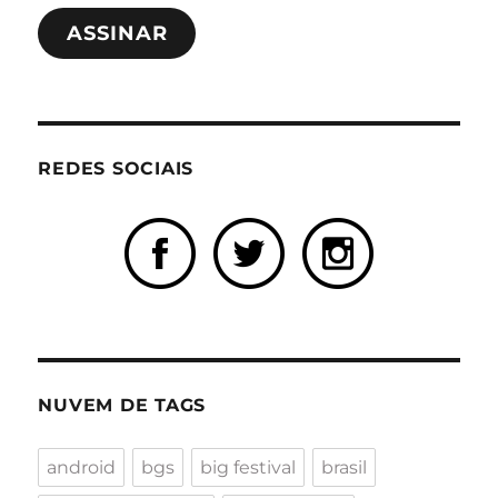
e-
ASSINAR
mail
REDES SOCIAIS
NUVEM DE TAGS
android
bgs
big festival
brasil