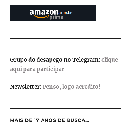
–
Confira
os
destaques
do
evento
Grupo do desapego no Telegram:
clique
aqui para participar
Newsletter:
Penso, logo acredito!
MAIS DE 17 ANOS DE BUSCA…