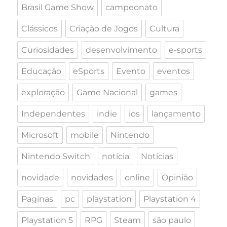
Brasil Game Show
campeonato
Clássicos
Criação de Jogos
Cultura
Curiosidades
desenvolvimento
e-sports
Educação
eSports
Evento
eventos
exploração
Game Nacional
games
Independentes
indie
ios
lançamento
Microsoft
mobile
Nintendo
Nintendo Switch
notícia
Notícias
novidade
novidades
online
Opinião
Paginas
pc
playstation
Playstation 4
Playstation 5
RPG
Steam
são paulo