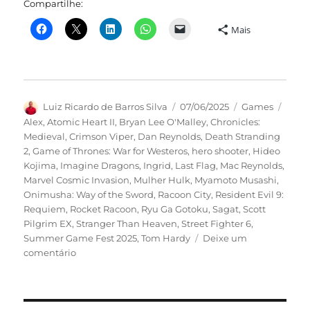
Compartilhe:
Mais
Autor
Publicado
Categorias
Tags
Luiz Ricardo de Barros Silva
07/06/2025
Games
em
Alex
,
Atomic Heart II
,
Bryan Lee O'Malley
,
Chronicles:
Medieval
,
Crimson Viper
,
Dan Reynolds
,
Death Stranding
2
,
Game of Thrones: War for Westeros
,
hero shooter
,
Hideo
Kojima
,
Imagine Dragons
,
Ingrid
,
Last Flag
,
Mac Reynolds
,
Marvel Cosmic Invasion
,
Mulher Hulk
,
Myamoto Musashi
,
Onimusha: Way of the Sword
,
Racoon City
,
Resident Evil 9:
Requiem
,
Rocket Racoon
,
Ryu Ga Gotoku
,
Sagat
,
Scott
Pilgrim EX
,
Stranger Than Heaven
,
Street Fighter 6
,
Summer Game Fest 2025
,
Tom Hardy
Deixe um
em
comentário
Summer
Game
Fest
2025